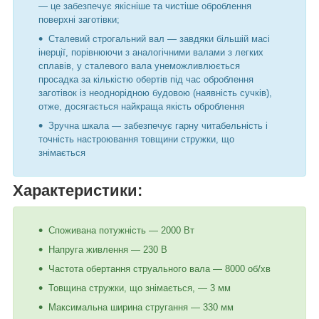
— це забезпечує якісніше та чистіше оброблення
поверхні заготівки;
Сталевий строгальний вал — завдяки більшій масі
інерції, порівнюючи з аналогічними валами з легких
сплавів, у сталевого вала унеможливлюється
просадка за кількістю обертів під час оброблення
заготівок із неоднорідною будовою (наявність сучків),
отже, досягається найкраща якість оброблення
Зручна шкала — забезпечує гарну читабельність і
точність настроювання товщини стружки, що
знімається
Характеристики:
Споживана потужність — 2000 Вт
Напруга живлення — 230 В
Частота обертання струального вала — 8000 об/хв
Товщина стружки, що знімається, — 3 мм
Максимальна ширина стругання — 330 мм