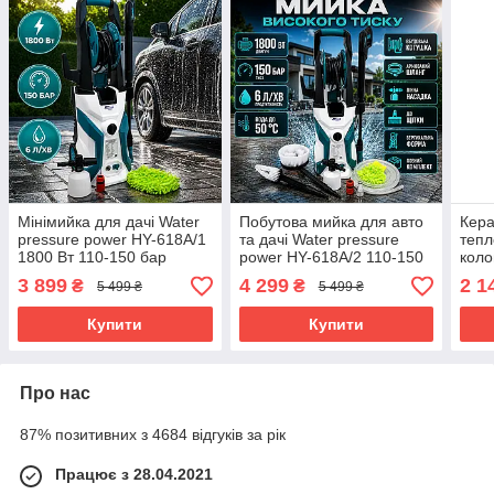
Мінімийка для дачі Water
Побутова мийка для авто
Кера
pressure power HY-618A/1
та дачі Water pressure
тепл
1800 Вт 110-150 бар
power HY-618A/2 110-150
коло
автомобільна мінімийка
бар 1800 Вт мийка
Вт 1
3 899
4 299
2 1
₴
₴
5 499 ₴
5 499 ₴
високого тиску
високого тиску для
KD11
будинку електромийка
з пу
Купити
Купити
Про нас
87% позитивних з 4684 відгуків за рік
Працює з 28.04.2021