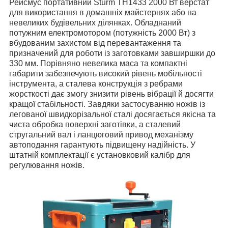
Рейсмус портативний Sturm TH1433 2000 Вт верстат
для використання в домашніх майстернях або на
невеликих будівельних ділянках. Обладнаний
потужним електромотором (потужність 2000 Вт) з
вбудованим захистом від перевантаження та
призначений для роботи із заготовками завширшки до
330 мм. Порівняно невелика маса та компактні
габарити забезпечують високий рівень мобільності
інструмента, а сталева конструкція з ребрами
жорсткості дає змогу знизити рівень вібрації й досягти
кращої стабільності. Завдяки застосуванню ножів із
легованої швидкорізальної сталі досягається якісна та
чиста обробка поверхні заготівки, а сталевий
стругальний вал і ланцюговий привод механізму
автоподання гарантують підвищену надійність. У
штатній комплектації є установковий калібр для
регулювання ножів.